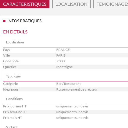
CARACTERISTIQUES
LOCALISATION
TEMOIGNAGE
INFOS PRATIQUES
EN DETAILS
Localisation
Pays
FRANCE
Ville
PARIS
Code potal
75000
Quartier
Montaigne
Typologie
Catégorie
Bar / Restaurant
Ideal pour
Rassemblement de créateur
Conditions
Prix journée HT
uniquement sur devis
Prix semaine HT
uniquement sur devis
Prix mois HT
uniquement sur devis
Surface