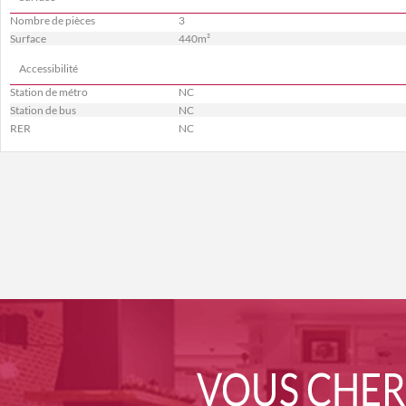
Nombre de pièces
3
Surface
440m²
Accessibilité
Station de métro
NC
Station de bus
NC
RER
NC