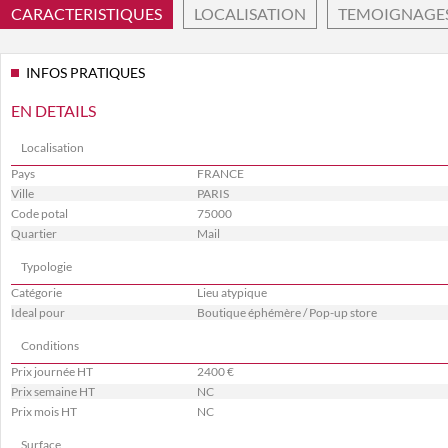
CARACTERISTIQUES
LOCALISATION
TEMOIGNAGE
INFOS PRATIQUES
EN DETAILS
Localisation
Pays
FRANCE
Ville
PARIS
Code potal
75000
Quartier
Mail
Typologie
Catégorie
Lieu atypique
Ideal pour
Boutique éphémère / Pop-up store
Conditions
Prix journée HT
2400 €
Prix semaine HT
NC
Prix mois HT
NC
Surface