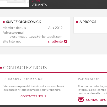
APPLE
ATLANTA
SUIVEZ OLONGONICK
A PROPOS
Membre depuis
Aug 2012
Adresse e-mail
bwsomeadulttoys@brightadult.com
Site Internet
En attente
CONTACTEZ-NOUS
RETROUVEZ POP MY SHOP
POP MY SHOP
Vous avez un projet éphémère et vous avez besoin
Pour nous contacter, no
de conseils ? Nous sommes là pour y répondre.
le formulaire ci-contr
contacter de cette mani
CONTACTEZ NOUS
CONTACT@PO