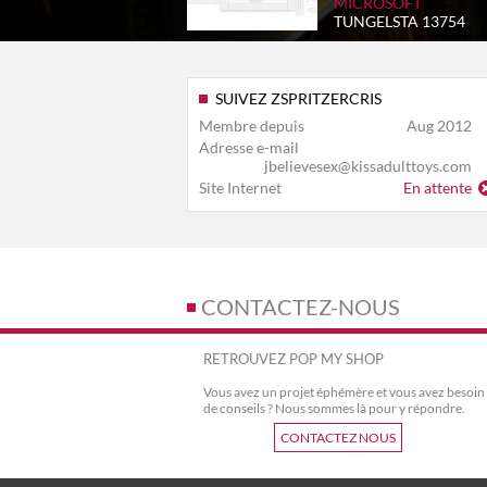
MICROSOFT
TUNGELSTA 13754
SUIVEZ ZSPRITZERCRIS
Membre depuis
Aug 2012
Adresse e-mail
jbelievesex@kissadulttoys.com
Site Internet
En attente
CONTACTEZ-NOUS
RETROUVEZ POP MY SHOP
Vous avez un projet éphémère et vous avez besoin
de conseils ? Nous sommes là pour y répondre.
CONTACTEZ NOUS