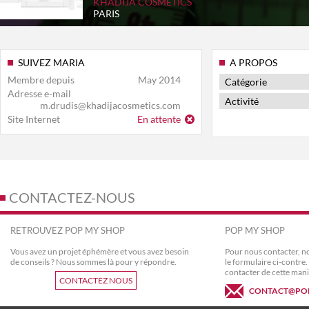
KHADIJA COSMETICS
PARIS
SUIVEZ MARIA
A PROPOS
Membre depuis
May 2014
Catégorie
Adresse e-mail
Activité
m.drudis@khadijacosmetics.com
Site Internet
En attente
CONTACTEZ-NOUS
RETROUVEZ POP MY SHOP
POP MY SHOP
Vous avez un projet éphémère et vous avez besoin
Pour nous contacter, no
de conseils ? Nous sommes là pour y répondre.
le formulaire ci-contr
contacter de cette mani
CONTACTEZ NOUS
CONTACT@PO