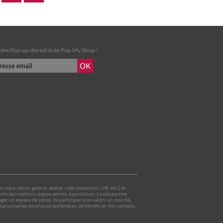
é des Pop up stored et de Pop My Shop !
po-vente, galerie, atelier, café-restaurant, loft, etc.) et
ts de créateurs, expos-ventes, expositions. Le site permet
er un espace de vente, de participer à un salon, un marché,
es prochaines boutiques éphémères, de bénéficier des conseils,