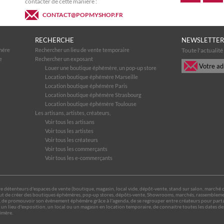
contacter de cette manière :
CONTACT@POPMYSHOP.FR
RECHERCHE
NEWSLETTER
mére
Rechercher un lieu de vente temporaire
Toute l'actualit
e
Rechercher un exposant
Louer une boutique éphémère, un pop-up store
Location boutique éphémère Marseille
Location boutique éphémère Paris
Location boutique éphémère Strasbourg
Location boutique éphémère Toulouse
Les artisans, artistes, créateurs,
Voir tous les artisans
Voir tous les artistes
Voir tous les créateurs
Voir tous les commerçants
Voir tous les e-commerçants
détenteurs d'espaces de vente (boutique, magasin, local vide, dépôt-vente, stand sur salon, marché ou ex
e but de créer des boutiques éphémères, pop-up stores, dépôts-vente, Showrooms, marchés, rassemblemen
 de promouvoir son évènement éphémère grâce à l'agenda, de se regrouper entre créateurs pour partag
un lieu d'exposition, un local ou un magasin en location temporaire, de connaitre toutes les dates d
émère.