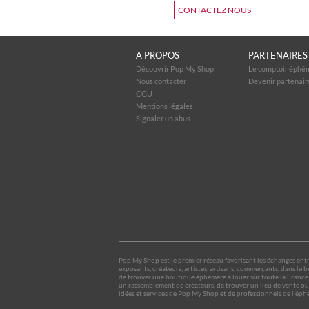
CONTACTEZ NOUS
A PROPOS
PARTENAIRES
Découvrir Pop My Shop
Le comptoir éphé
Nous contacter
Devenir partenair
CGU
Mentions légales
Signaler un abus
Pop My Shop est le premier réseau favorisant les échanges entre 
exposants, créateurs, artistes, artisans, commerçants, dans l
de trouver une boutique éphémère à louer sur toute la France,
un rassemblement de créateurs, de trouver un lieu de vente ou 
idées et services de Pop My Shop et de professionnels de l'éph