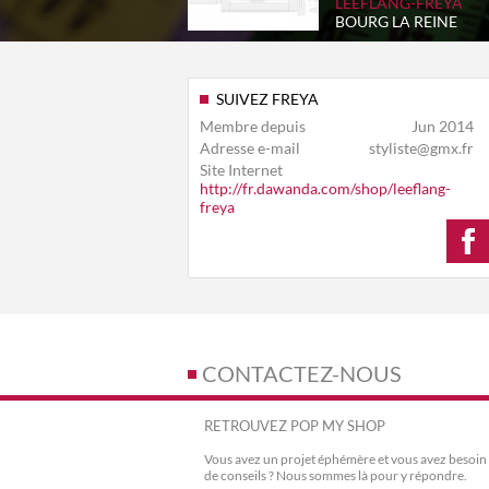
LEEFLANG-FREYA
BOURG LA REINE
SUIVEZ FREYA
Membre depuis
Jun 2014
Adresse e-mail
styliste@gmx.fr
Site Internet
http://fr.dawanda.com/shop/leeflang-
freya
CONTACTEZ-NOUS
RETROUVEZ POP MY SHOP
Vous avez un projet éphémère et vous avez besoin
de conseils ? Nous sommes là pour y répondre.