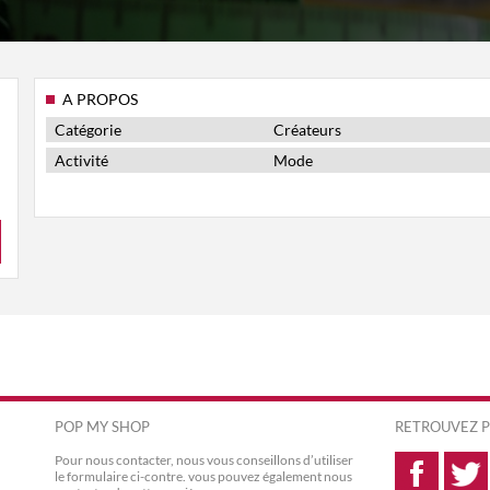
A PROPOS
Catégorie
Créateurs
Activité
Mode
POP MY SHOP
RETROUVEZ P
Pour nous contacter, nous vous conseillons d’utiliser
le formulaire ci-contre. vous pouvez également nous