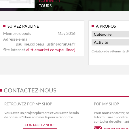
PAULINECJ
TOURS
SUIVEZ PAULINE
A PROPOS
Membre depuis
May 2016
Catégorie
Adresse e-mail
Activité
pauline.colbeau-justin@orange.fr
Site Internet
alittlemarket.com/paulinecj
Création de vêtements d'
CONTACTEZ-NOUS
RETROUVEZ POP MY SHOP
POP MY SHOP
Vous avez un projet éphémère et vous avez besoin
Pour nous contacter, no
de conseils ? Nous sommes là pour y répondre.
le formulaire ci-contr
contacter de cette mani
CONTACTEZ NOUS