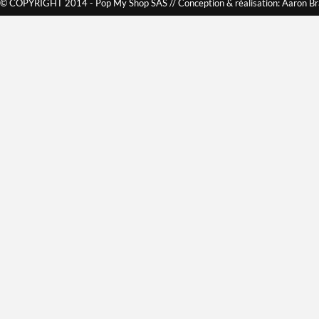
© COPYRIGHT 2014 - Pop My Shop SAS // Conception & réalisation: Aaron B