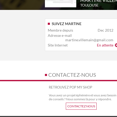
MARTINE VILLE
TOULOUSE
SUIVEZ MARTINE
Membre depuis
Dec 2012
Adresse e-mail
martine.villemain@gmail.com
Site Internet
En attente
CONTACTEZ-NOUS
RETROUVEZ POP MY SHOP
Vous avez un projet éphémère et vous avez besoin
de conseils ? Nous sommes là pour y répondre.
CONTACTEZ NOUS