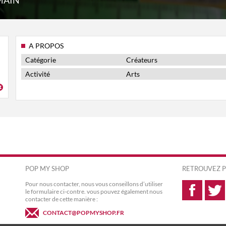
MAIN
A PROPOS
Catégorie
Créateurs
Activité
Arts
POP MY SHOP
RETROUVEZ P
Pour nous contacter, nous vous conseillons d’utiliser
le formulaire ci-contre. vous pouvez également nous
contacter de cette manière :
CONTACT@POPMYSHOP.FR